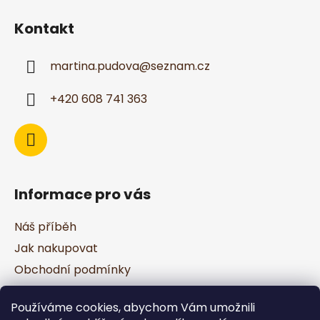
á
Kontakt
p
a
martina.pudova
@
seznam.cz
t
í
+420 608 741 363
Informace pro vás
Náš příběh
Jak nakupovat
Obchodní podmínky
Podmínky ochrany osobních údajů
Používáme cookies, abychom Vám umožnili