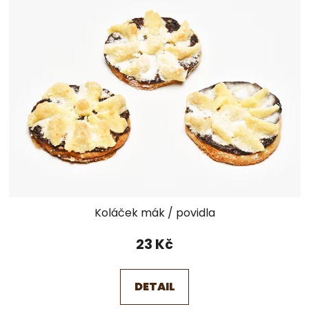
p
í
i
p
s
r
p
o
r
d
o
u
d
k
u
t
k
ů
t
ů
Koláček mák / povidla
23 Kč
DETAIL