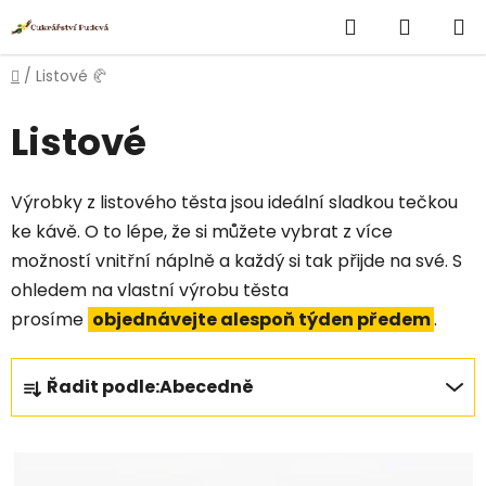
Přejít
Hledat
NÁKUP
na
obsah
KOŠÍK
Domů
/
Listové 🥐
Listové
Výrobky z listového těsta jsou ideální sladkou tečkou
ke kávě. O to lépe, že si můžete vybrat z více
možností vnitřní náplně a každý si tak přijde na své. S
ohledem na vlastní výrobu těsta
prosíme
objednávejte alespoň týden předem
.
Ř
Řadit podle:
Abecedně
a
z
V
e
ý
n