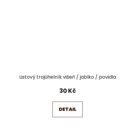
Listový trojúhelník višeň / jablko / povidla
30 Kč
DETAIL