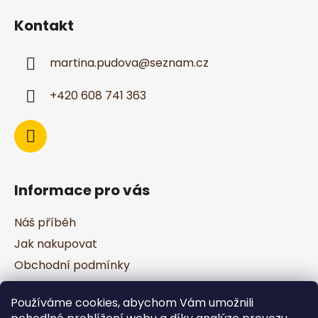
á
Kontakt
p
a
martina.pudova
@
seznam.cz
t
í
+420 608 741 363
Informace pro vás
Náš příběh
Jak nakupovat
Obchodní podmínky
Podmínky ochrany osobních údajů
Používáme cookies, abychom Vám umožnili