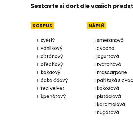
Sestavte si dort dle vašich předs
KORPUS
NÁPLŇ
světlý
smetanová
vanilkový
ovocná
citrónový
jogurtová
ořechový
tvarohová
kakaový
mascarpone
čokoládový
pařížská s ov
red velvet
kokosová
špenátový
pistáciová
karamelová
nugátová