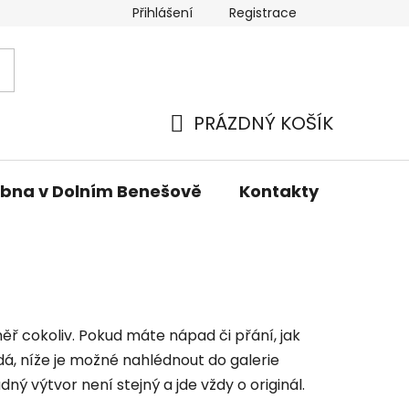
Přihlášení
Registrace
PRÁZDNÝ KOŠÍK
NÁKUPNÍ
KOŠÍK
bna v Dolním Benešově
Kontakty
ěř cokoliv. Pokud máte nápad či přání, jak
á, níže je možné nahlédnout do galerie
ný výtvor není stejný a jde vždy o originál.