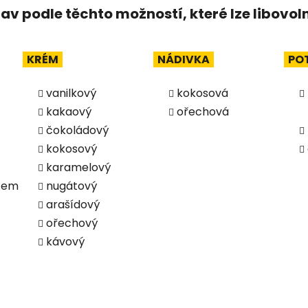
tav podle těchto možností, které lze libovo
KRÉM
NÁDIVKA
PO
vanilkový
kokosová
kakaový
ořechová
čokoládový
kokosový
karamelový
ocem
nugátový
arašídový
ořechový
kávový