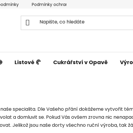
podmínky
Podmínky ochrany osobních údajů

Listové 🥐
Cukrářství v Opavě
Výro
 naše specialita. Dle Vašeho přání dokážeme vytvořit tém
avolat a domluvit se. Pokud Vás ovšem zrovna nic nenapad
vat. Jelikož jsou naše dorty všechno ruční výroba, tak žád