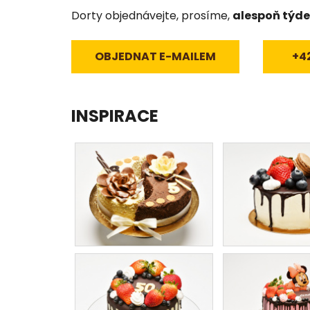
Dorty objednávejte, prosíme,
alespoň týd
OBJEDNAT E-MAILEM
+4
INSPIRACE