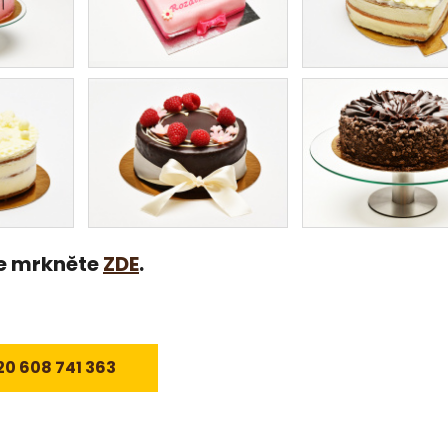
se mrkněte
ZDE
.
20 608 741 363