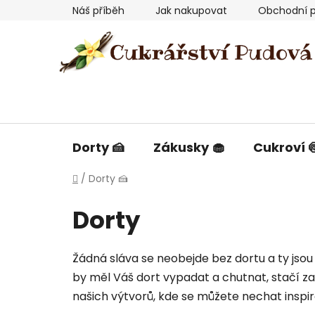
Přejít
Náš příběh
Jak nakupovat
Obchodní 
na
obsah
Dorty 🍰
Zákusky 🧁
Cukroví 
Domů
/
Dorty 🍰
Dorty
Žádná sláva se neobejde bez dortu a ty jsou
by měl Váš dort vypadat a chutnat, stačí z
našich výtvorů, kde se můžete nechat inspiro