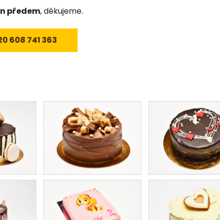
en předem
,
děkujeme.
20 608 741 363