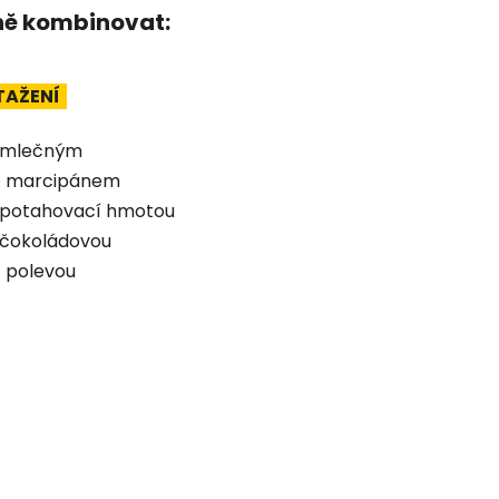
lně kombinovat:
TAŽENÍ
mlečným
marcipánem
potahovací hmotou
čokoládovou
polevou