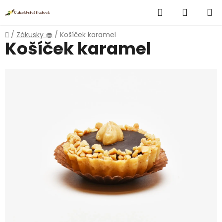
Přejít
Hledat
NÁKUP
na
obsah
KOŠÍK
Domů
/
Zákusky 🧁
/
Košíček karamel
Košíček karamel