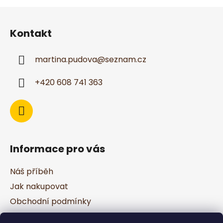
Z
á
Kontakt
p
a
martina.pudova
@
seznam.cz
t
í
+420 608 741 363
Informace pro vás
Náš příběh
Jak nakupovat
Obchodní podmínky
Podmínky ochrany osobních údajů